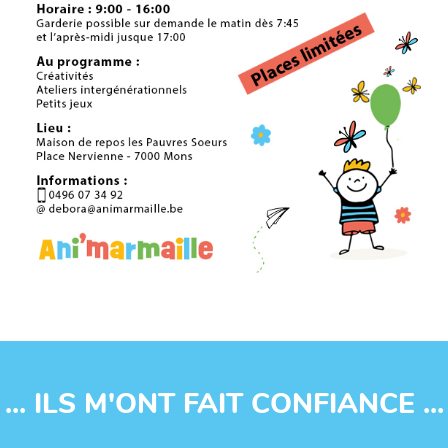
... ILS M'ONT FAIT CONFIANCE ...