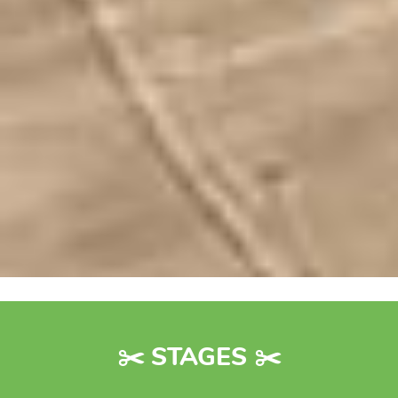
✂️ STAGES ✂️